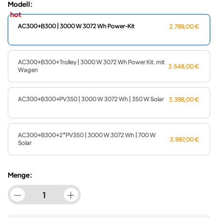
Modell:
Solar).
Max. 2400 W Solar-Eingang.
AC300+B300 | 3000 W 3072 Wh Power-Kit
2.799,00 €
Max. 5400 W schnelles Doppelladen (Solar + AC-
Adapter gleichzeitig).
Intelligente App-Steuerung & Überwachung.
AC300+B300+Trolley | 3000 W 3072 Wh Power Kit. mit
24/7 UPS-Heimsicherung.
3.548,00 €
Wagen
4 Jahre sorgenfreie Garantie.
Erfahren Sie mehr über die AC-Serie.>>
AC300+B300+PV350 | 3000 W 3072 Wh | 350 W Solar
3.398,00 €
AC300+B300+2*PV350 | 3000 W 3072 Wh | 700 W
3.997,00 €
Solar
Menge: