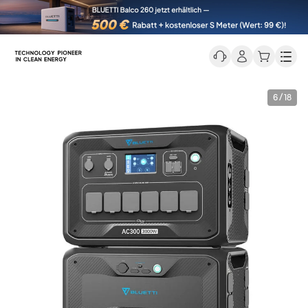
Men
6 / 18