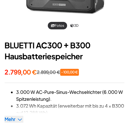
Fotos
3D
BLUETTI AC300 + B300
Hausbatteriespeicher
2.799,00 €
2.899,00 €
- 100,00 €
3.000 W AC-Pure-Sinus-Wechselrichter (6.000 W
Spitzenleistung).
3.072 Wh Kapazität (erweiterbar mit bis zu 4 × B300
auf 12.288 Wh).
Mehr
7 Möglichkeiten zum Aufladen
(AC/Solar/Auto/Generator/Bleiakku/Dual AC/AC +